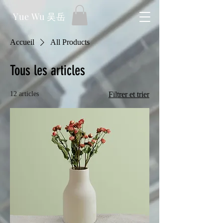
Yue Wu 吴岳
Accueil
All Products
Tous les articles
12 articles
Filtrer et trier